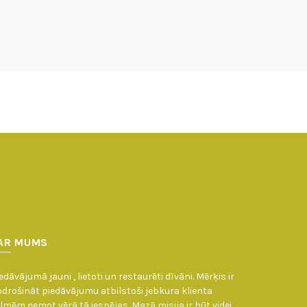
AR MUMS
edāvājumā jauni , lietoti un restaurēti dīvāni. Mērķis ir
drošināt piedāvājumu atbilstoši jebkura klienta
lmēm ņemot vērā tā iespējas. Mazā misija ir būt videi