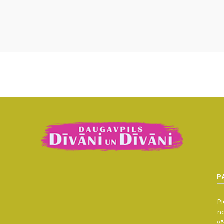
P
Pi
no
vē