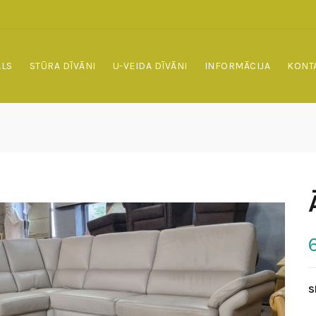
ALS
STŪRA DĪVĀNI
U-VEIDA DĪVĀNI
INFORMĀCIJA
KONT
S