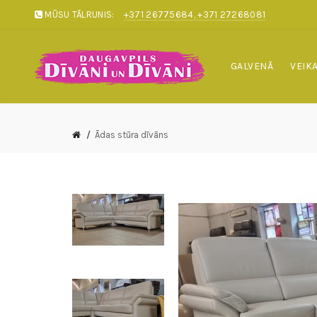
MŪSU TĀLRUNIS:
+371 26775684, +371 27268081
GALVENĀ
VEIK
Ādas stūra dīvāns