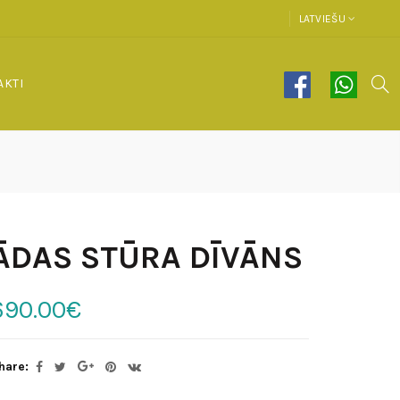
LATVIEŠU
AKTI
ĀDAS STŪRA DĪVĀNS
690.00€
hare: