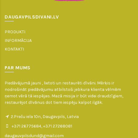
DAUGAVPILSDIVANI.LV
PRODUKTI
INFORMĀCIJA
KONTAKTI
PAR MUMS
Piedāvājumā jauni , lietoti un restaurēti dīvāni. Mērķis ir
nodrošināt piedāvājumu atbilstoši jebkura klienta vēlmēm
ņemot vērā tā iespējas. Mazā misija ir būt videi draudzīgiem,
restaurējot dīvānus dot tiem iespēju kalpot ilgāk.
2.Preču iela 10n, Daugavpils, Latvia
+371 26775684, +371 27268081
daugauvpilsdund@gmail.com