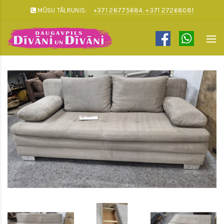
MŪSU TĀLRUNIS:
+371 26775684, +371 27268081