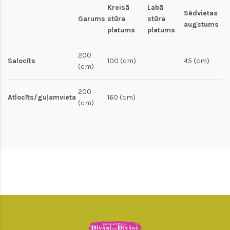
Kreisā
Labā
Sēdvietas
Garums
stūra
stūra
augstums
platums
platums
200
Salocīts
100 (cm)
45 (cm)
(cm)
200
Atlocīts/guļamvieta
160 (cm)
(cm)