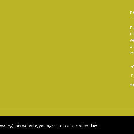
P
Pi
no
vē
dr
ie
d
daugavpilsdivani.lv © Copyright - All rights reserved 2010 - 2026
Developed by Goldbird.lv
wsing this website, you agree to our use of cookies.