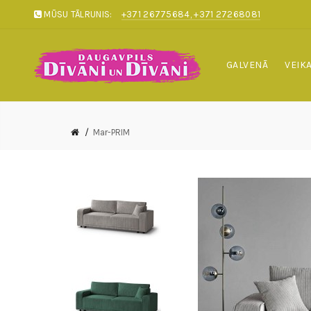
MŪSU TĀLRUNIS:
+371 26775684, +371 27268081
GALVENĀ
VEIK
Mar-PRIM