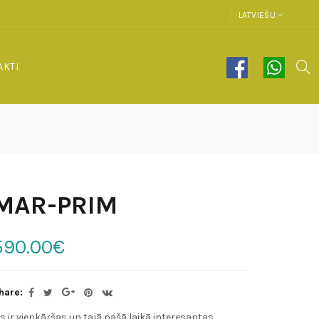
LATVIEŠU
AKTI
MAR-PRIM
590.00€
hare:
is ir vienkāršas un tajā pašā laikā interesantas