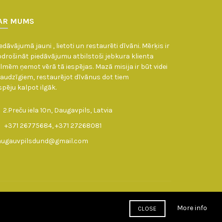
AR MUMS
edāvājumā jauni , lietoti un restaurēti dīvāni. Mērķis ir
drošināt piedāvājumu atbilstoši jebkura klienta
lmēm ņemot vērā tā iespējas. Mazā misija ir būt videi
audzīgiem, restaurējot dīvānus dot tiem
spēju kalpot ilgāk.
2.Preču iela 10n, Daugavpils, Latvia
+371 26775684, +371 27268081
augauvpilsdund@gmail.com
More info
CLOSE