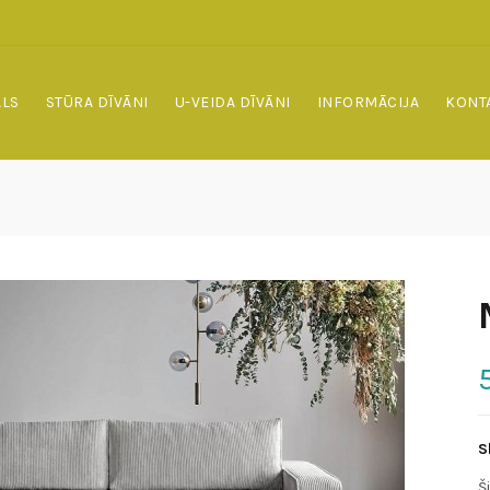
ALS
STŪRA DĪVĀNI
U-VEIDA DĪVĀNI
INFORMĀCIJA
KONT
S
Š