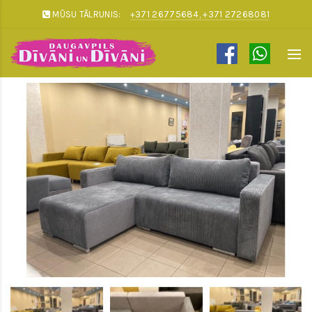
MŪSU TĀLRUNIS:
+371 26775684, +371 27268081