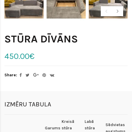
STŪRA DĪVĀNS
450.00€
Share:
IZMĒRU TABULA
Kreisā
Labā
Sēdvietas
Garums
stūra
stūra
augstums