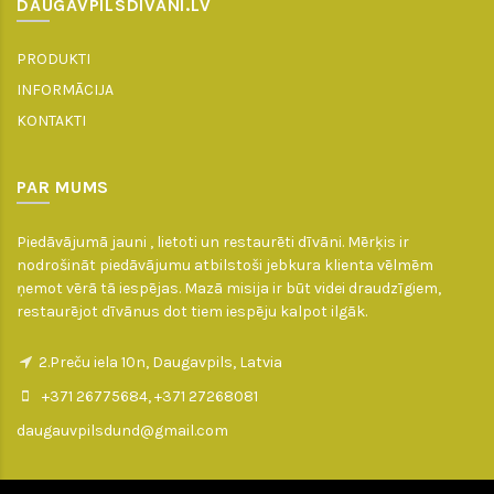
DAUGAVPILSDIVANI.LV
PRODUKTI
INFORMĀCIJA
KONTAKTI
PAR MUMS
Piedāvājumā jauni , lietoti un restaurēti dīvāni. Mērķis ir
nodrošināt piedāvājumu atbilstoši jebkura klienta vēlmēm
ņemot vērā tā iespējas. Mazā misija ir būt videi draudzīgiem,
restaurējot dīvānus dot tiem iespēju kalpot ilgāk.
2.Preču iela 10n, Daugavpils, Latvia
+371 26775684, +371 27268081
daugauvpilsdund@gmail.com