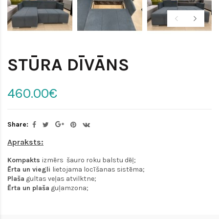
STŪRA DĪVĀNS
460.00€
Share:
Apraksts:
Kompakts
izmērs
šauro roku balstu dēļ;
Ērta un viegli
lietojama
locīšanas sistēma;
Plaša
gultas veļas atvilktne;
Ērta un plaša
guļamzona;