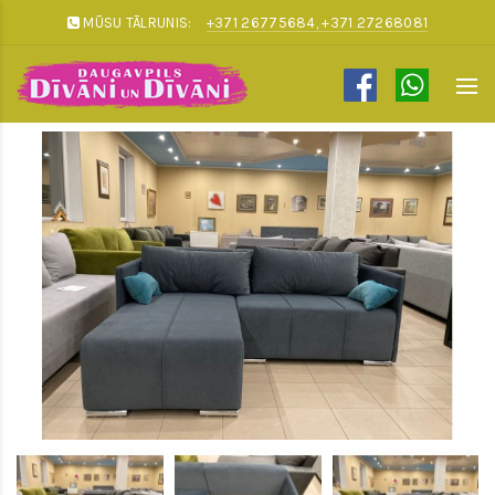
MŪSU TĀLRUNIS:
+371 26775684, +371 27268081