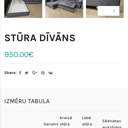
STŪRA DĪVĀNS
950.00€
Share:
IZMĒRU TABULA
Kreisā
Labā
Sēdvietas
Garums
stūra
stūra
augstums