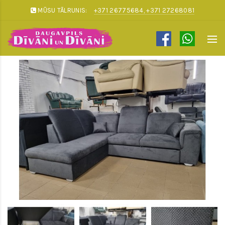
MŪSU TĀLRUNIS:
+371 26775684, +371 27268081