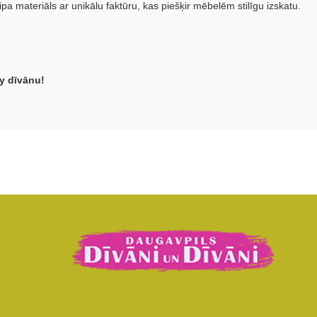
 materiāls ar unikālu faktūru, kas piešķir mēbelēm stilīgu izskatu.
ly dīvānu!