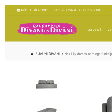
MŪSU TĀLRUNIS:
+371 26775684, +371 27268081
GALVENĀ
VE
JAUNI DĪVĀNI
Nex-Lily dīvāns ar miega funkcij