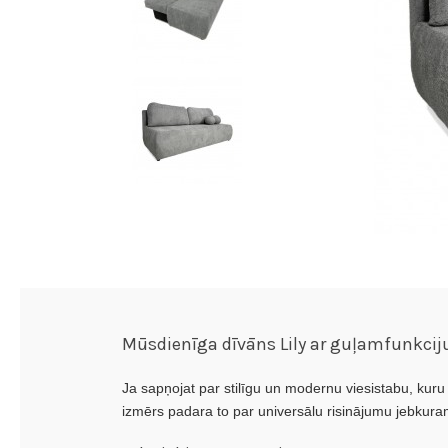
Mūsdienīga dīvāns Lily ar guļamfunkciju
Ja sapņojat par stilīgu un modernu viesistabu, kur
izmērs padara to par universālu risinājumu jebkuram