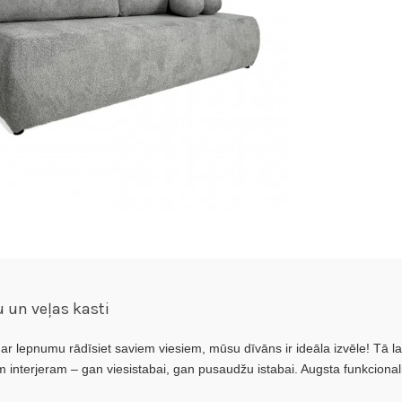
 un veļas kasti
u ar lepnumu rādīsiet saviem viesiem, mūsu dīvāns ir ideāla izvēle! Tā
 interjeram – gan viesistabai, gan pusaudžu istabai. Augsta funkcionali