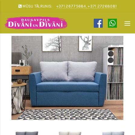
MŪSU TĀLRUNIS:
+371 26775684, +371 27268081