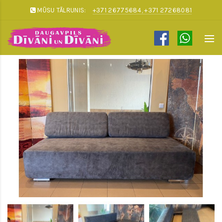
MŪSU TĀLRUNIS:
+371 26775684, +371 27268081