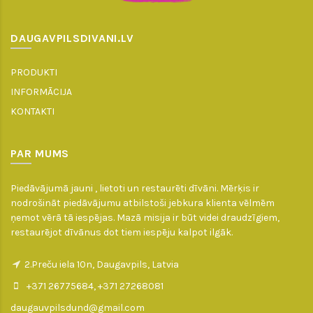
DAUGAVPILSDIVANI.LV
PRODUKTI
INFORMĀCIJA
KONTAKTI
PAR MUMS
Piedāvājumā jauni , lietoti un restaurēti dīvāni. Mērķis ir
nodrošināt piedāvājumu atbilstoši jebkura klienta vēlmēm
ņemot vērā tā iespējas. Mazā misija ir būt videi draudzīgiem,
restaurējot dīvānus dot tiem iespēju kalpot ilgāk.
2.Preču iela 10n, Daugavpils, Latvia
+371 26775684, +371 27268081
daugauvpilsdund@gmail.com