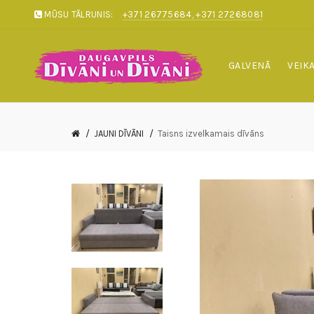
MŪSU TĀLRUNIS:
+371 26775684, +371 27268081
GALVENĀ
VEIK
JAUNI DĪVĀNI
Taisns izvelkamais dīvāns