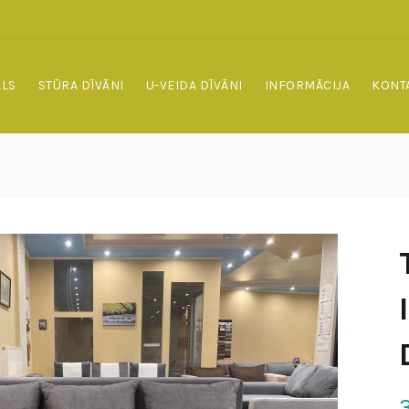
ALS
STŪRA DĪVĀNI
U-VEIDA DĪVĀNI
INFORMĀCIJA
KONT