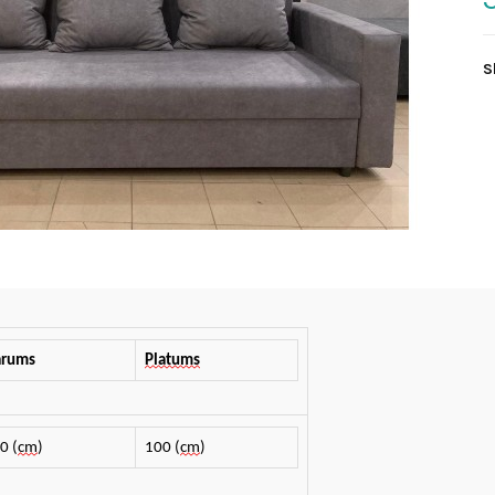
S
rums
Platums
0 (
сm
)
100 (
сm
)