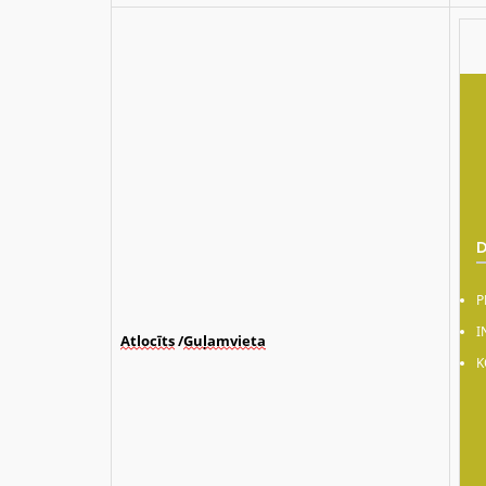
P
I
Atlocīts
/
Guļamvieta
K