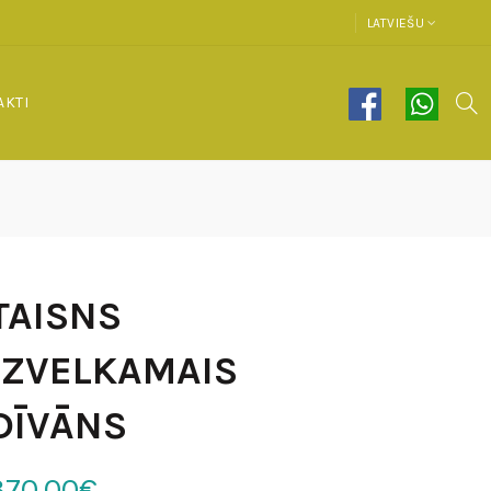
LATVIEŠU
AKTI
TAISNS
IZVELKAMAIS
DĪVĀNS
370.00€