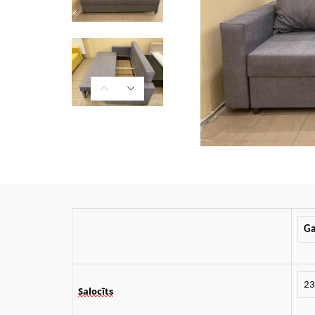
Ga
23
Salocīts