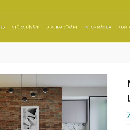
ALS
STŪRA DĪVĀNI
U-VEIDA DĪVĀNI
INFORMĀCIJA
KONT