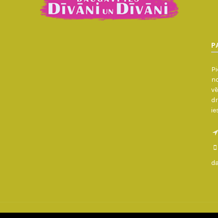
P
Pi
no
vē
dr
ie
d