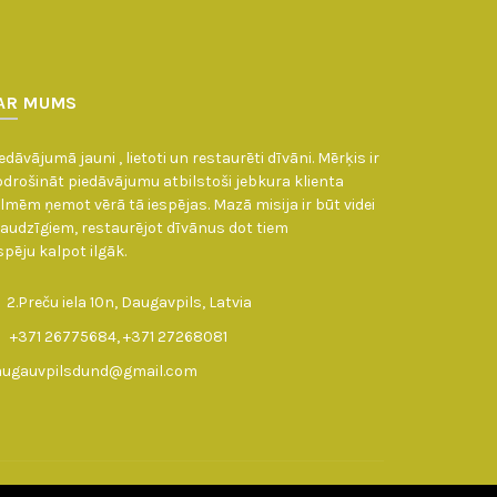
AR MUMS
edāvājumā jauni , lietoti un restaurēti dīvāni. Mērķis ir
drošināt piedāvājumu atbilstoši jebkura klienta
lmēm ņemot vērā tā iespējas. Mazā misija ir būt videi
audzīgiem, restaurējot dīvānus dot tiem
spēju kalpot ilgāk.
2.Preču iela 10n, Daugavpils, Latvia
+371 26775684, +371 27268081
augauvpilsdund@gmail.com