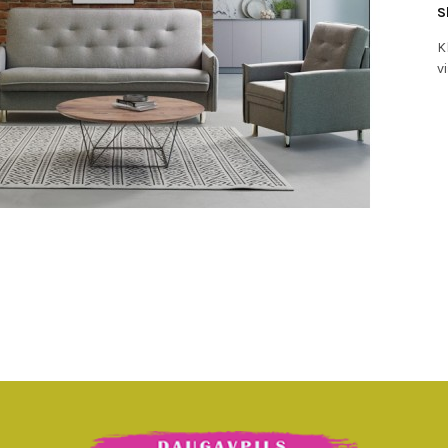
S
K
v