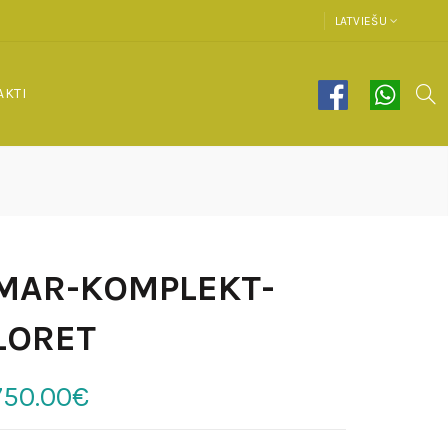
LATVIEŠU
AKTI
MAR-KOMPLEKT-
LORET
750.00€