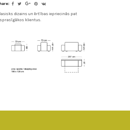
hare:
lasisks dizains un ērtības iepriecinās pat
isprasīgākos klientus.