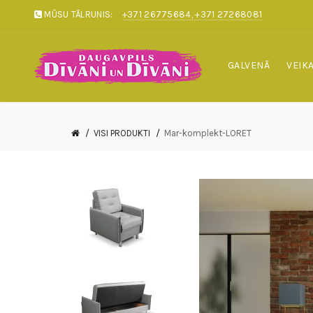
MŪSU TĀLRUNIS:
+371 26775684, +371 27268081
GALVENĀ
VEIK
VISI PRODUKTI
Mar-komplekt-LORET