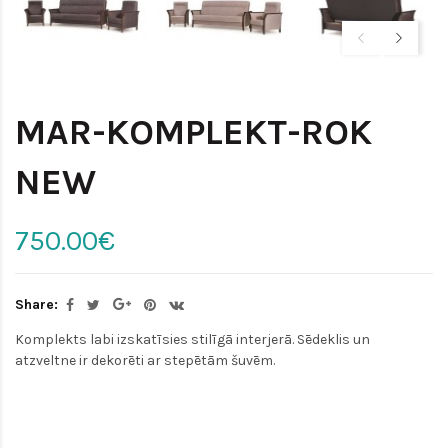
MAR-KOMPLEKT-ROK
NEW
750.00€
Share:
Komplekts labi izskatīsies stilīgā interjerā. Sēdeklis un
atzveltne ir dekorēti ar stepētām šuvēm.