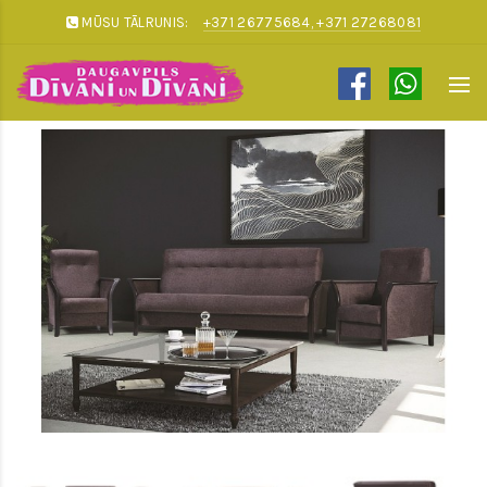
MŪSU TĀLRUNIS:
+371 26775684, +371 27268081