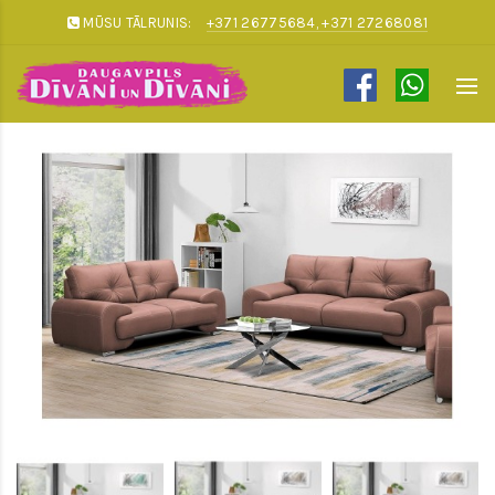
MŪSU TĀLRUNIS:
+371 26775684, +371 27268081