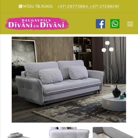
MŪSU TĀLRUNIS:
+371 26775684, +371 27268081