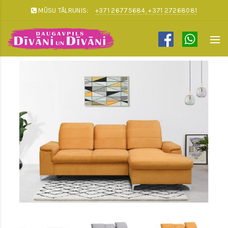
MŪSU TĀLRUNIS:
+371 26775684, +371 27268081