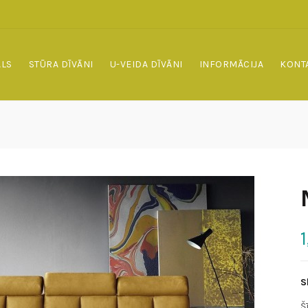
ALS
STŪRA DĪVĀNI
U-VEIDA DĪVĀNI
INFORMĀCIJA
KONT
S
Š