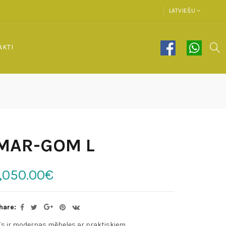
LATVIEŠU
AKTI
MAR-GOM L
1,050.00€
hare:
īs ir modernas mēbeles ar praktiskiem