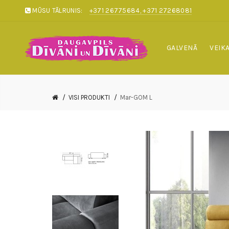
MŪSU TĀLRUNIS:
+371 26775684, +371 27268081
GALVENĀ
VEIK
VISI PRODUKTI
Mar-GOM L