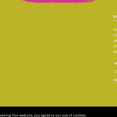
P
Pi
no
vē
dr
ie
d
daugavpilsdivani.lv © Copyright - All rights reserved 2010 - 2026
Developed by Goldbird.lv
wsing this website, you agree to our use of cookies.