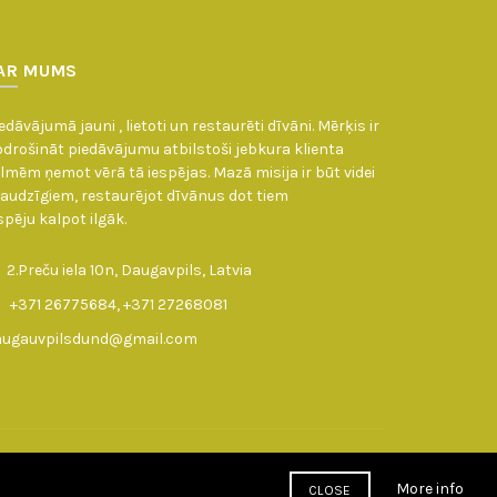
AR MUMS
edāvājumā jauni , lietoti un restaurēti dīvāni. Mērķis ir
drošināt piedāvājumu atbilstoši jebkura klienta
lmēm ņemot vērā tā iespējas. Mazā misija ir būt videi
audzīgiem, restaurējot dīvānus dot tiem
spēju kalpot ilgāk.
2.Preču iela 10n, Daugavpils, Latvia
+371 26775684, +371 27268081
augauvpilsdund@gmail.com
More info
CLOSE