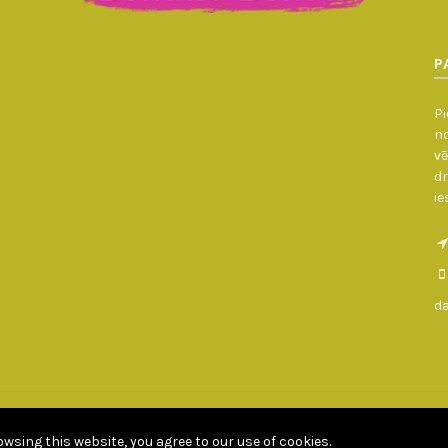
P
Pi
no
vē
dr
ie
d
daugavpilsdivani.lv © Copyright - All rights reserved 2010 - 2026
Developed by Goldbird.lv
wsing this website, you agree to our use of cookies.