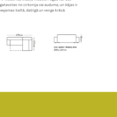
zgatavotas no cirkonija vai auduma, un kājas ir
ieejamas baltā, dabīgā un venge krāsā.