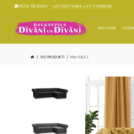
MŪSU TĀLRUNIS:
+371 26775684, +371 27268081
GALVENĀ
VEIK
VISI PRODUKTI
Mar-VALE L