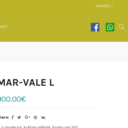
LATVIEŠU
AKTI
MAR-VALE L
900.00€
hare:
ī ir moderna, krāšņa mēbele. Pogas var būt