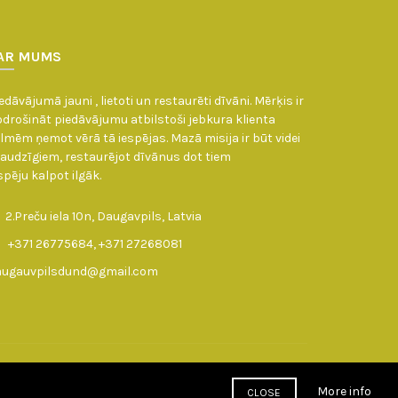
AR MUMS
edāvājumā jauni , lietoti un restaurēti dīvāni. Mērķis ir
drošināt piedāvājumu atbilstoši jebkura klienta
lmēm ņemot vērā tā iespējas. Mazā misija ir būt videi
audzīgiem, restaurējot dīvānus dot tiem
spēju kalpot ilgāk.
2.Preču iela 10n, Daugavpils, Latvia
+371 26775684, +371 27268081
augauvpilsdund@gmail.com
More info
CLOSE