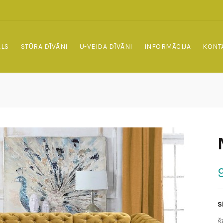
ALS
STŪRA DĪVĀNI
U-VEIDA DĪVĀNI
INFORMĀCIJA
KONT
S
Š