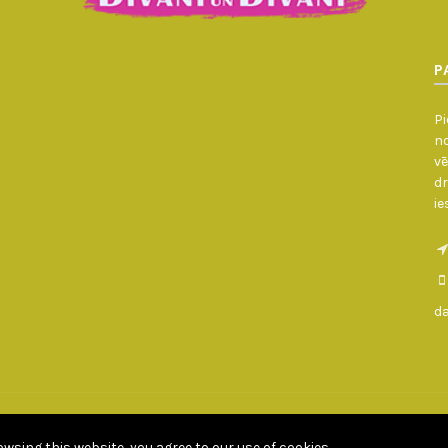
P
Pi
no
vē
dr
ie
d
daugavpilsdivani.lv © Copyright - All rights reserved 2010 - 2026
Developed by Goldbird.lv
wsing this website, you agree to our use of cookies.