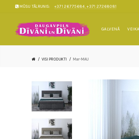
MŪSU TĀLRUNIS:
+371 26775684, +371 27268081
GALVENĀ
VEIK
VISI PRODUKTI
Mar-MAU