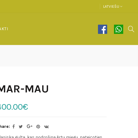
LATVIEŠU
AKTI
MAR-MAU
400.00€
hare:
lasiska gulta, kas nodrošina ērtu miegu, pateicoties