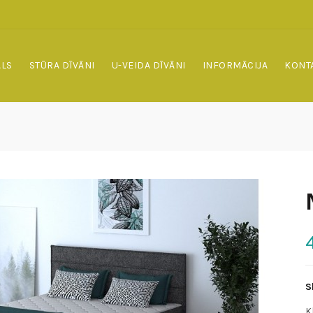
ALS
STŪRA DĪVĀNI
U-VEIDA DĪVĀNI
INFORMĀCIJA
KONT
S
K