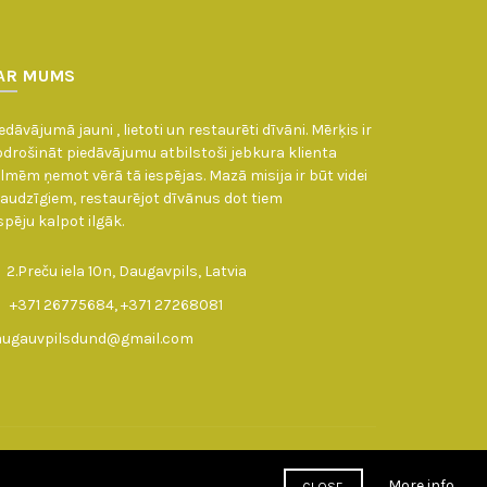
AR MUMS
edāvājumā jauni , lietoti un restaurēti dīvāni. Mērķis ir
drošināt piedāvājumu atbilstoši jebkura klienta
lmēm ņemot vērā tā iespējas. Mazā misija ir būt videi
audzīgiem, restaurējot dīvānus dot tiem
spēju kalpot ilgāk.
2.Preču iela 10n, Daugavpils, Latvia
+371 26775684, +371 27268081
augauvpilsdund@gmail.com
More info