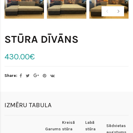
STŪRA DĪVĀNS
430.00€
Share:
IZMĒRU TABULA
Kreisā
Labā
Sēdvietas
Garums
stūra
stūra
augstums