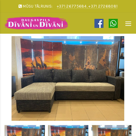
MŪSU TĀLRUNIS:
+371 26775684, +371 27268081