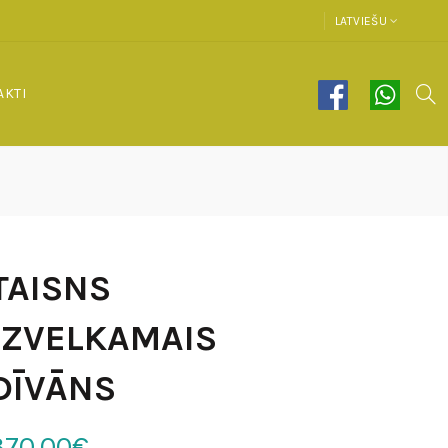
LATVIEŠU
AKTI
TAISNS
IZVELKAMAIS
DĪVĀNS
370.00€