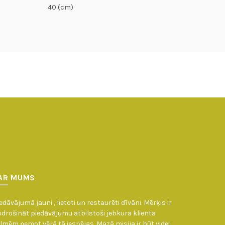
40 (cm)
AR MUMS
edāvājumā jauni , lietoti un restaurēti dīvāni. Mērķis ir
drošināt piedāvājumu atbilstoši jebkura klienta
lmēm ņemot vērā tā iespējas. Mazā misija ir būt videi