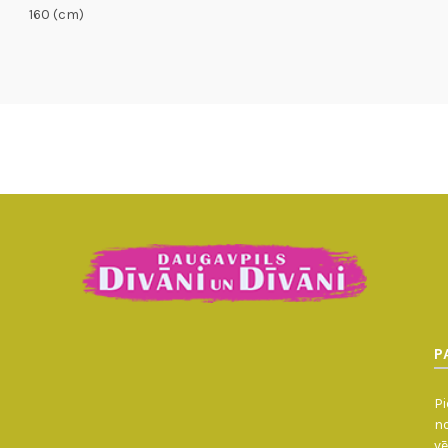
160 (cm)
P
Pi
no
vē