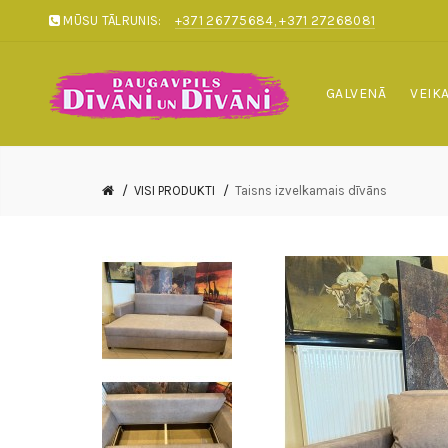
MŪSU TĀLRUNIS:
+371 26775684, +371 27268081
GALVENĀ
VEIK
VISI PRODUKTI
Taisns izvelkamais dīvāns