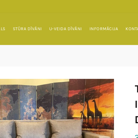
ALS
STŪRA DĪVĀNI
U-VEIDA DĪVĀNI
INFORMĀCIJA
KONT