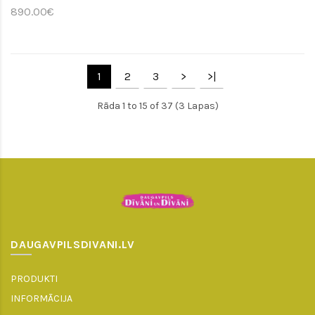
890.00€
1
2
3
>
>|
Rāda 1 to 15 of 37 (3 Lapas)
DAUGAVPILSDIVANI.LV
PRODUKTI
INFORMĀCIJA