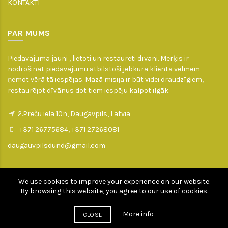
KONTAKTI
PAR MUMS
Piedāvājumā jauni , lietoti un restaurēti dīvāni. Mērķis ir
nodrošināt piedāvājumu atbilstoši jebkura klienta vēlmēm
ņemot vērā tā iespējas. Mazā misija ir būt videi draudzīgiem,
restaurējot dīvānus dot tiem iespēju kalpot ilgāk.
2.Preču iela 10n, Daugavpils, Latvia
+371 26775684, +371 27268081
daugauvpilsdund@gmail.com
We use cookies to improve your experience on our website.
By browsing this website, you agree to our use of cookies.
daugavpilsdivani.lv © Copyright - All rights reserved 2010 - 2026
Developed by Goldbird.lv
More info
CLOSE