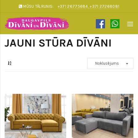
MŪSU TĀLRUNIS:
+371 26775684, +371 27268081
JAUNI STŪRA DĪVĀNI